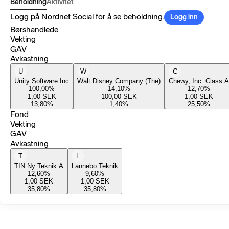
Beholdning
Aktivitet
Logg på Nordnet Social for å se beholdning.
Logg inn
Børshandlede
Vekting
GAV
Avkastning
U
W
C
Unity Software Inc
Walt Disney Company (The)
Chewy, Inc. Class A
100,00
%
14,10
%
12,70
%
1,00
SEK
100,00
SEK
1,00
SEK
13,80
%
1,40
%
25,50
%
Fond
Vekting
GAV
Avkastning
T
L
TIN Ny Teknik A
Lannebo Teknik
12,60
%
9,60
%
1,00
SEK
1,00
SEK
35,80
%
35,80
%