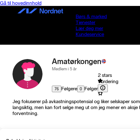
Gå til hovedinnhold
Børs & marked
Tjenester
Lær deg mer
Kundeservice
Amatørkongen
Medlem i 5 år
2 stars
Vurdering
Følgere
Følger
76
0
Jeg fokuserer på avkastningspotensial og liker selskaper som 
langsiktig, men kan fort selge meg ut om jeg mener en aksje h
forventning.