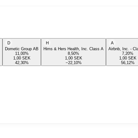
D
H
A
Dometic Group AB
Hims & Hers Health, Inc. Class A
Airbnb, Inc. - C
11,00
%
8,50
%
7,20
%
1,00
SEK
1,00
SEK
1,00
SEK
42,30
%
−22,10
%
56,12
%