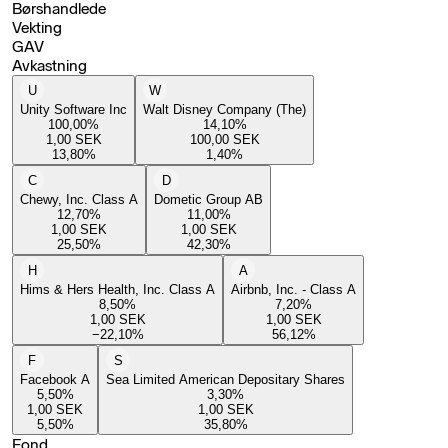
Børshandlede
Vekting
GAV
Avkastning
U
W
Unity Software Inc
Walt Disney Company (The)
100,00
%
14,10
%
1,00
SEK
100,00
SEK
13,80
%
1,40
%
C
D
Chewy, Inc. Class A
Dometic Group AB
12,70
%
11,00
%
1,00
SEK
1,00
SEK
25,50
%
42,30
%
H
A
Hims & Hers Health, Inc. Class A
Airbnb, Inc. - Class A
8,50
%
7,20
%
1,00
SEK
1,00
SEK
−22,10
%
56,12
%
F
S
Facebook A
Sea Limited American Depositary Shares
5,50
%
3,30
%
1,00
SEK
1,00
SEK
5,50
%
35,80
%
Fond