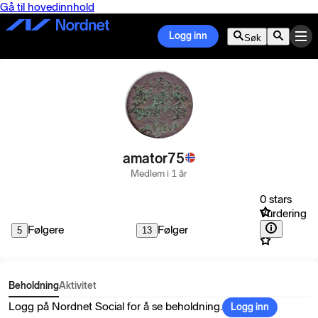
Gå til hovedinnhold
Logg inn
Søk
amator75
Medlem i 1 år
0 stars
Vurdering
Følgere
Følger
5
13
Beholdning
Aktivitet
Logg på Nordnet Social for å se beholdning.
Logg inn