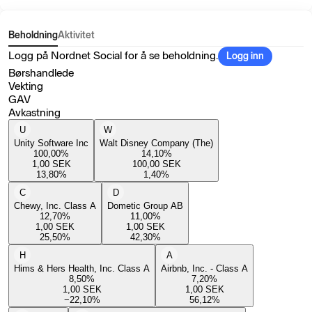
Beholdning
Aktivitet
Logg på Nordnet Social for å se beholdning.
Logg inn
Børshandlede
Vekting
GAV
Avkastning
U
W
Unity Software Inc
Walt Disney Company (The)
100,00
%
14,10
%
1,00
SEK
100,00
SEK
13,80
%
1,40
%
C
D
Chewy, Inc. Class A
Dometic Group AB
12,70
%
11,00
%
1,00
SEK
1,00
SEK
25,50
%
42,30
%
H
A
Hims & Hers Health, Inc. Class A
Airbnb, Inc. - Class A
8,50
%
7,20
%
1,00
SEK
1,00
SEK
−22,10
%
56,12
%