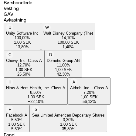
Børshandlede
Vekting
GAV
Avkastning
U
W
Unity Software Inc
Walt Disney Company (The)
100,00
%
14,10
%
1,00
SEK
100,00
SEK
13,80
%
1,40
%
C
D
Chewy, Inc. Class A
Dometic Group AB
12,70
%
11,00
%
1,00
SEK
1,00
SEK
25,50
%
42,30
%
H
A
Hims & Hers Health, Inc. Class A
Airbnb, Inc. - Class A
8,50
%
7,20
%
1,00
SEK
1,00
SEK
−22,10
%
56,12
%
F
S
Facebook A
Sea Limited American Depositary Shares
5,50
%
3,30
%
1,00
SEK
1,00
SEK
5,50
%
35,80
%
Fond