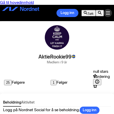
Gå til hovedinnhold
Logg inn
Søk
AktieRookie99
Medlem i 9 år
null stars
Vurdering
Følgere
Følger
25
1
Beholdning
Aktivitet
Logg på Nordnet Social for å se beholdning.
Logg inn