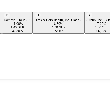
D
H
A
Dometic Group AB
Hims & Hers Health, Inc. Class A
Airbnb, Inc. - C
11,00
%
8,50
%
7,20
%
1,00
SEK
1,00
SEK
1,00
SEK
42,30
%
−22,10
%
56,12
%