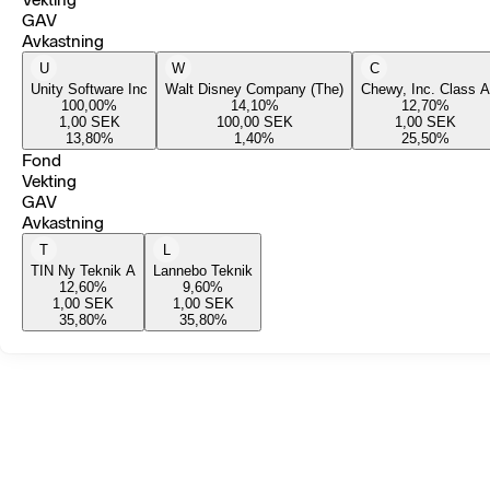
GAV
Avkastning
U
W
C
Unity Software Inc
Walt Disney Company (The)
Chewy, Inc. Class A
100,00
%
14,10
%
12,70
%
1,00
SEK
100,00
SEK
1,00
SEK
13,80
%
1,40
%
25,50
%
Fond
Vekting
GAV
Avkastning
T
L
TIN Ny Teknik A
Lannebo Teknik
12,60
%
9,60
%
1,00
SEK
1,00
SEK
35,80
%
35,80
%