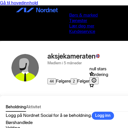
Gå til hovedinnhold
Børs & marked
Tjenester
Lær deg mer
Kundeservice
aksjekameraten
Medlem i 5 måneder
null stars
Vurdering
Følgere
Følger
44
2
Beholdning
Aktivitet
Logg på Nordnet Social for å se beholdning.
Logg inn
Børshandlede
Vekting