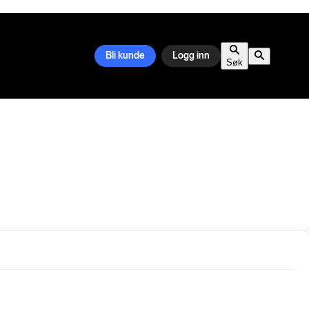
Bli kunde
Logg inn
Søk