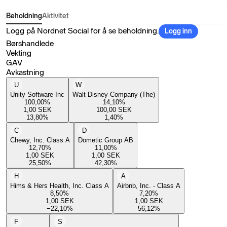
Beholdning
Aktivitet
Logg på Nordnet Social for å se beholdning.
Logg inn
Børshandlede
Vekting
GAV
Avkastning
U
W
Unity Software Inc
Walt Disney Company (The)
100,00
%
14,10
%
1,00
SEK
100,00
SEK
13,80
%
1,40
%
C
D
Chewy, Inc. Class A
Dometic Group AB
12,70
%
11,00
%
1,00
SEK
1,00
SEK
25,50
%
42,30
%
H
A
Hims & Hers Health, Inc. Class A
Airbnb, Inc. - Class A
8,50
%
7,20
%
1,00
SEK
1,00
SEK
−22,10
%
56,12
%
F
S