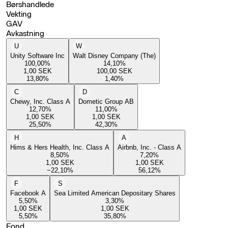
Børshandlede
Vekting
GAV
Avkastning
U
W
Unity Software Inc
Walt Disney Company (The)
100,00
%
14,10
%
1,00
SEK
100,00
SEK
13,80
%
1,40
%
C
D
Chewy, Inc. Class A
Dometic Group AB
12,70
%
11,00
%
1,00
SEK
1,00
SEK
25,50
%
42,30
%
H
A
Hims & Hers Health, Inc. Class A
Airbnb, Inc. - Class A
8,50
%
7,20
%
1,00
SEK
1,00
SEK
−22,10
%
56,12
%
F
S
Facebook A
Sea Limited American Depositary Shares
5,50
%
3,30
%
1,00
SEK
1,00
SEK
5,50
%
35,80
%
Fond