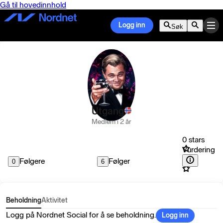
Gå til hovedinnhold
Logg inn
Søk
Utgang
Medlem i 2 år
0 stars
Vurdering
Følgere
Følger
0
6
Beholdning
Aktivitet
Logg på Nordnet Social for å se beholdning.
Logg inn