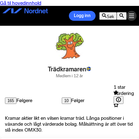
Gå til hovedinnhold
Logg inn
Søk
Trädkramaren
Medlem i 12 år
1 star
Vurdering
Følgere
Følger
165
10
Kramar aktier likt en vilsen kramar träd. Långa positioner i
växande och lågt värderade bolag. Målsättning är att över tid
slå index OMX30.