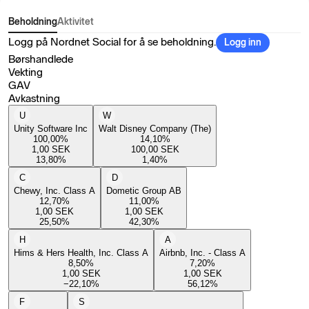
Beholdning
Aktivitet
Logg på Nordnet Social for å se beholdning.
Logg inn
Børshandlede
Vekting
GAV
Avkastning
U
W
Unity Software Inc
Walt Disney Company (The)
100,00
%
14,10
%
1,00
SEK
100,00
SEK
13,80
%
1,40
%
C
D
Chewy, Inc. Class A
Dometic Group AB
12,70
%
11,00
%
1,00
SEK
1,00
SEK
25,50
%
42,30
%
H
A
Hims & Hers Health, Inc. Class A
Airbnb, Inc. - Class A
8,50
%
7,20
%
1,00
SEK
1,00
SEK
−22,10
%
56,12
%
F
S