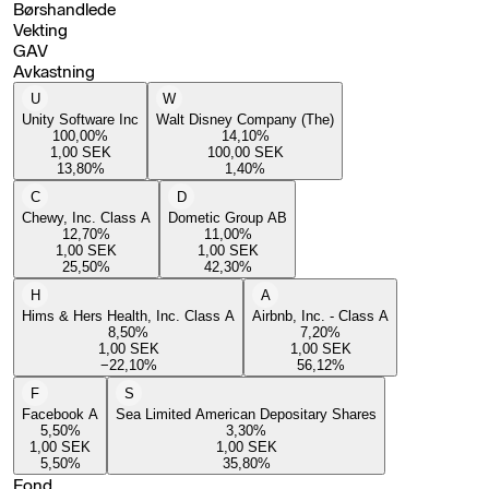
Børshandlede
Vekting
GAV
Avkastning
U
W
Unity Software Inc
Walt Disney Company (The)
100,00
%
14,10
%
1,00
SEK
100,00
SEK
13,80
%
1,40
%
C
D
Chewy, Inc. Class A
Dometic Group AB
12,70
%
11,00
%
1,00
SEK
1,00
SEK
25,50
%
42,30
%
H
A
Hims & Hers Health, Inc. Class A
Airbnb, Inc. - Class A
8,50
%
7,20
%
1,00
SEK
1,00
SEK
−22,10
%
56,12
%
F
S
Facebook A
Sea Limited American Depositary Shares
5,50
%
3,30
%
1,00
SEK
1,00
SEK
5,50
%
35,80
%
Fond