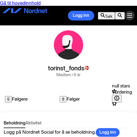
Gå til hovedinnhold
Logg inn
Søk
torinst_fonds
Medlem i 6 år
null stars
Vurdering
Følgere
Følger
6
8
Beholdning
Aktivitet
Logg på Nordnet Social for å se beholdning.
Logg inn