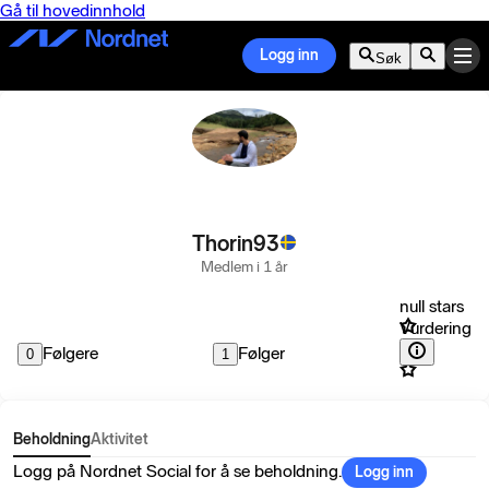
Gå til hovedinnhold
Logg inn
Søk
Thorin93
Medlem i 1 år
null stars
Vurdering
Følgere
Følger
0
1
Beholdning
Aktivitet
Logg på Nordnet Social for å se beholdning.
Logg inn