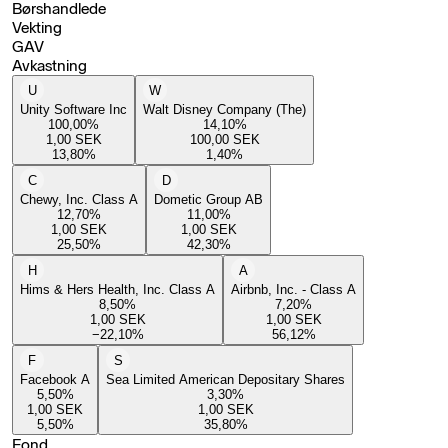
Børshandlede
Vekting
GAV
Avkastning
U
W
Unity Software Inc
Walt Disney Company (The)
100,00
%
14,10
%
1,00
SEK
100,00
SEK
13,80
%
1,40
%
C
D
Chewy, Inc. Class A
Dometic Group AB
12,70
%
11,00
%
1,00
SEK
1,00
SEK
25,50
%
42,30
%
H
A
Hims & Hers Health, Inc. Class A
Airbnb, Inc. - Class A
8,50
%
7,20
%
1,00
SEK
1,00
SEK
−22,10
%
56,12
%
F
S
Facebook A
Sea Limited American Depositary Shares
5,50
%
3,30
%
1,00
SEK
1,00
SEK
5,50
%
35,80
%
Fond