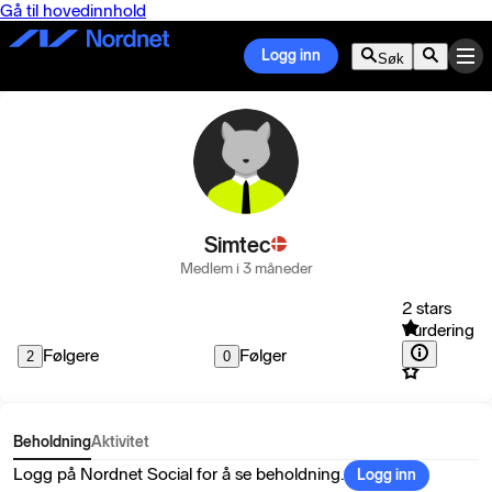
Gå til hovedinnhold
Logg inn
Søk
Simtec
Medlem i 3 måneder
2 stars
Vurdering
Følgere
Følger
2
0
Beholdning
Aktivitet
Logg på Nordnet Social for å se beholdning.
Logg inn