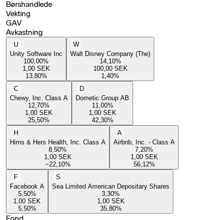
Børshandlede
Vekting
GAV
Avkastning
U
W
Unity Software Inc
Walt Disney Company (The)
100,00
%
14,10
%
1,00
SEK
100,00
SEK
13,80
%
1,40
%
C
D
Chewy, Inc. Class A
Dometic Group AB
12,70
%
11,00
%
1,00
SEK
1,00
SEK
25,50
%
42,30
%
H
A
Hims & Hers Health, Inc. Class A
Airbnb, Inc. - Class A
8,50
%
7,20
%
1,00
SEK
1,00
SEK
−22,10
%
56,12
%
F
S
Facebook A
Sea Limited American Depositary Shares
5,50
%
3,30
%
1,00
SEK
1,00
SEK
5,50
%
35,80
%
Fond