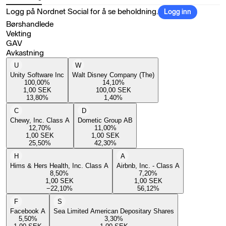
Logg på Nordnet Social for å se beholdning.
Logg inn
Børshandlede
Vekting
GAV
Avkastning
U
W
Unity Software Inc
Walt Disney Company (The)
100,00
%
14,10
%
1,00
SEK
100,00
SEK
13,80
%
1,40
%
C
D
Chewy, Inc. Class A
Dometic Group AB
12,70
%
11,00
%
1,00
SEK
1,00
SEK
25,50
%
42,30
%
H
A
Hims & Hers Health, Inc. Class A
Airbnb, Inc. - Class A
8,50
%
7,20
%
1,00
SEK
1,00
SEK
−22,10
%
56,12
%
F
S
Facebook A
Sea Limited American Depositary Shares
5,50
%
3,30
%