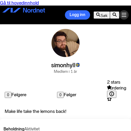
Gå til hovedinnhold
Logg inn
Søk
simonhyll
Medlem i 1 år
2 stars
Vurdering
Følgere
Følger
0
0
Make life take the lemons back!
Beholdning
Aktivitet