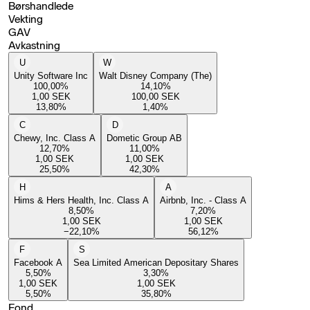
Børshandlede
Vekting
GAV
Avkastning
U
W
Unity Software Inc
Walt Disney Company (The)
100,00
%
14,10
%
1,00
SEK
100,00
SEK
13,80
%
1,40
%
C
D
Chewy, Inc. Class A
Dometic Group AB
12,70
%
11,00
%
1,00
SEK
1,00
SEK
25,50
%
42,30
%
H
A
Hims & Hers Health, Inc. Class A
Airbnb, Inc. - Class A
8,50
%
7,20
%
1,00
SEK
1,00
SEK
−22,10
%
56,12
%
F
S
Facebook A
Sea Limited American Depositary Shares
5,50
%
3,30
%
1,00
SEK
1,00
SEK
5,50
%
35,80
%
Fond