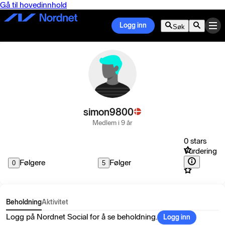
Gå til hovedinnhold
Logg inn
Søk
simon9800
Medlem i 9 år
0 stars
Vurdering
Følgere
Følger
0
5
Beholdning
Aktivitet
Logg på Nordnet Social for å se beholdning.
Logg inn