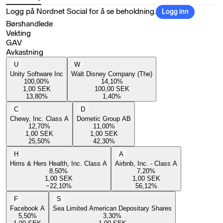
Logg på Nordnet Social for å se beholdning.
Logg inn
Børshandlede
Vekting
GAV
Avkastning
U
W
Unity Software Inc
Walt Disney Company (The)
100,00
%
14,10
%
1,00
SEK
100,00
SEK
13,80
%
1,40
%
C
D
Chewy, Inc. Class A
Dometic Group AB
12,70
%
11,00
%
1,00
SEK
1,00
SEK
25,50
%
42,30
%
H
A
Hims & Hers Health, Inc. Class A
Airbnb, Inc. - Class A
8,50
%
7,20
%
1,00
SEK
1,00
SEK
−22,10
%
56,12
%
F
S
Facebook A
Sea Limited American Depositary Shares
5,50
%
3,30
%