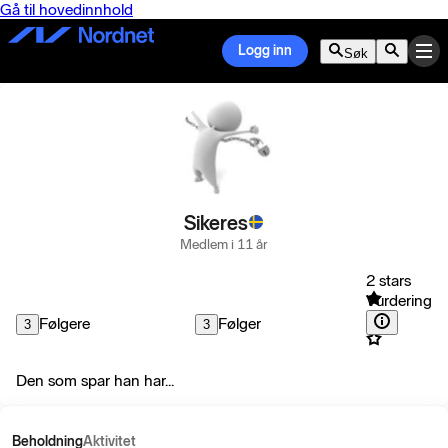
Gå til hovedinnhold
Logg inn
Søk
Sikeres
Medlem i 11 år
2 stars
Vurdering
Følgere
Følger
3
3
Den som spar han har...
Beholdning
Aktivitet