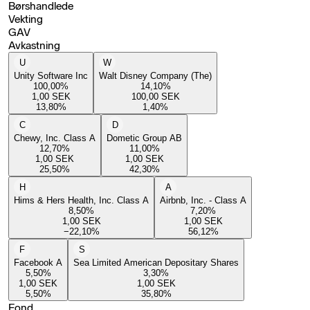
Børshandlede
Vekting
GAV
Avkastning
U
W
Unity Software Inc
Walt Disney Company (The)
100,00
%
14,10
%
1,00
SEK
100,00
SEK
13,80
%
1,40
%
C
D
Chewy, Inc. Class A
Dometic Group AB
12,70
%
11,00
%
1,00
SEK
1,00
SEK
25,50
%
42,30
%
H
A
Hims & Hers Health, Inc. Class A
Airbnb, Inc. - Class A
8,50
%
7,20
%
1,00
SEK
1,00
SEK
−22,10
%
56,12
%
F
S
Facebook A
Sea Limited American Depositary Shares
5,50
%
3,30
%
1,00
SEK
1,00
SEK
5,50
%
35,80
%
Fond