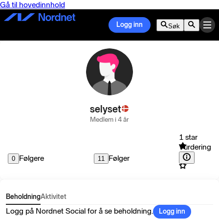
Gå til hovedinnhold
Logg inn
Søk
selyset
Medlem i 4 år
1 star
Vurdering
Følgere
Følger
0
11
Beholdning
Aktivitet
Logg på Nordnet Social for å se beholdning.
Logg inn