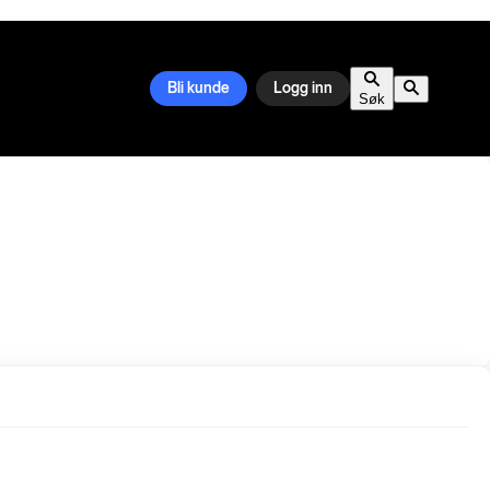
Bli kunde
Logg inn
Søk