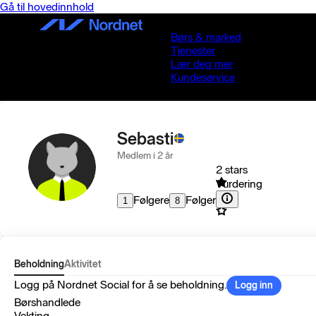
Gå til hovedinnhold
Børs & marked
Tjenester
Lær deg mer
Kundeservice
Sebasti
Medlem i 2 år
2 stars
Vurdering
Følgere
Følger
1
8
Beholdning
Aktivitet
Logg på Nordnet Social for å se beholdning.
Logg inn
Børshandlede
Vekting