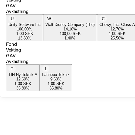
GAV
Avkastning
U
W
C
Unity Software Inc
Walt Disney Company (The)
Chewy, Inc. Class A
100,00
%
14,10
%
12,70
%
1,00
SEK
100,00
SEK
1,00
SEK
13,80
%
1,40
%
25,50
%
Fond
Vekting
GAV
Avkastning
T
L
TIN Ny Teknik A
Lannebo Teknik
12,60
%
9,60
%
1,00
SEK
1,00
SEK
35,80
%
35,80
%