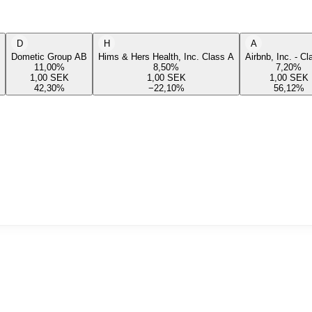
D
H
A
Dometic Group AB
Hims & Hers Health, Inc. Class A
Airbnb, Inc. - C
11,00
%
8,50
%
7,20
%
1,00
SEK
1,00
SEK
1,00
SEK
42,30
%
−22,10
%
56,12
%