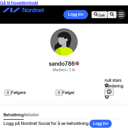
Gå til hovedinnhold
Logg inn
Søk
sando786
Medlem i 1 år
null stars
Vurdering
Følgere
Følger
0
0
Beholdning
Aktivitet
Logg på Nordnet Social for å se beholdning.
Logg inn