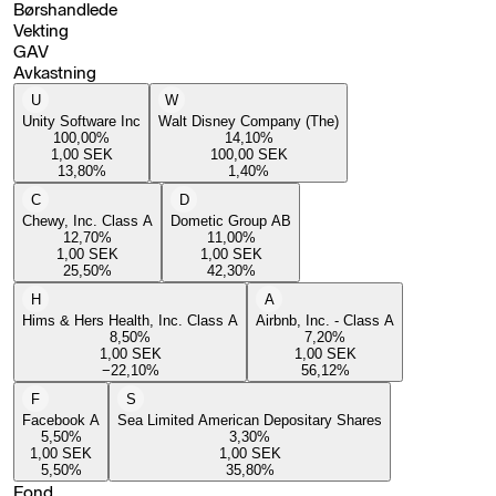
Børshandlede
Vekting
GAV
Avkastning
U
W
Unity Software Inc
Walt Disney Company (The)
100,00
%
14,10
%
1,00
SEK
100,00
SEK
13,80
%
1,40
%
C
D
Chewy, Inc. Class A
Dometic Group AB
12,70
%
11,00
%
1,00
SEK
1,00
SEK
25,50
%
42,30
%
H
A
Hims & Hers Health, Inc. Class A
Airbnb, Inc. - Class A
8,50
%
7,20
%
1,00
SEK
1,00
SEK
−22,10
%
56,12
%
F
S
Facebook A
Sea Limited American Depositary Shares
5,50
%
3,30
%
1,00
SEK
1,00
SEK
5,50
%
35,80
%
Fond