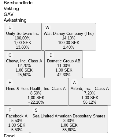
Børshandlede
Vekting
GAV
Avkastning
U
W
Unity Software Inc
Walt Disney Company (The)
100,00
%
14,10
%
1,00
SEK
100,00
SEK
13,80
%
1,40
%
C
D
Chewy, Inc. Class A
Dometic Group AB
12,70
%
11,00
%
1,00
SEK
1,00
SEK
25,50
%
42,30
%
H
A
Hims & Hers Health, Inc. Class A
Airbnb, Inc. - Class A
8,50
%
7,20
%
1,00
SEK
1,00
SEK
−22,10
%
56,12
%
F
S
Facebook A
Sea Limited American Depositary Shares
5,50
%
3,30
%
1,00
SEK
1,00
SEK
5,50
%
35,80
%
Fond