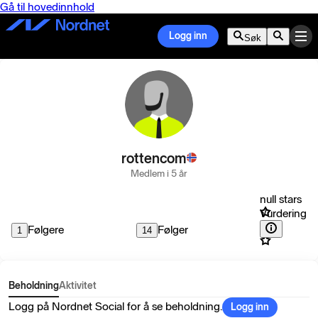
Gå til hovedinnhold
Logg inn
Søk
rottencom
Medlem i 5 år
null stars
Vurdering
Følgere
Følger
1
14
Beholdning
Aktivitet
Logg på Nordnet Social for å se beholdning.
Logg inn