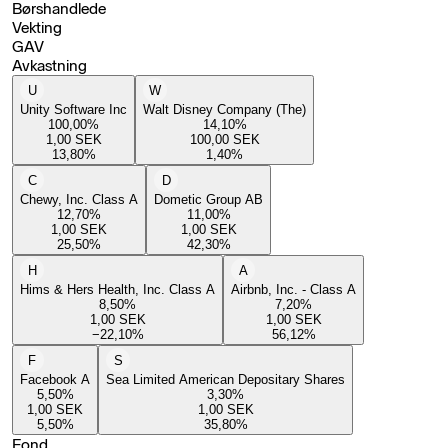
Børshandlede
Vekting
GAV
Avkastning
U
W
Unity Software Inc
Walt Disney Company (The)
100,00
%
14,10
%
1,00
SEK
100,00
SEK
13,80
%
1,40
%
C
D
Chewy, Inc. Class A
Dometic Group AB
12,70
%
11,00
%
1,00
SEK
1,00
SEK
25,50
%
42,30
%
H
A
Hims & Hers Health, Inc. Class A
Airbnb, Inc. - Class A
8,50
%
7,20
%
1,00
SEK
1,00
SEK
−22,10
%
56,12
%
F
S
Facebook A
Sea Limited American Depositary Shares
5,50
%
3,30
%
1,00
SEK
1,00
SEK
5,50
%
35,80
%
Fond