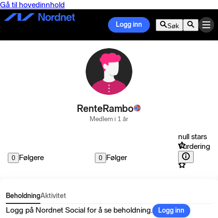
Gå til hovedinnhold
Logg inn
Søk
RenteRambo
Medlem i 1 år
null stars
Vurdering
Følgere
Følger
0
0
Beholdning
Aktivitet
Logg på Nordnet Social for å se beholdning.
Logg inn