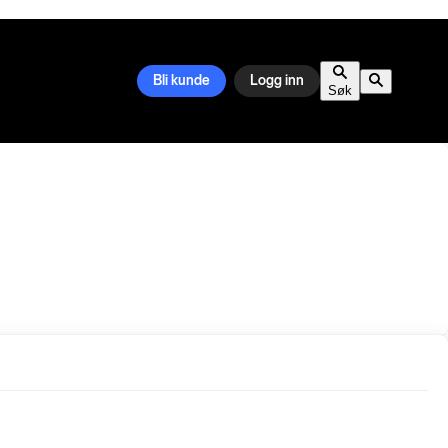
Bli kunde
Logg inn
Søk