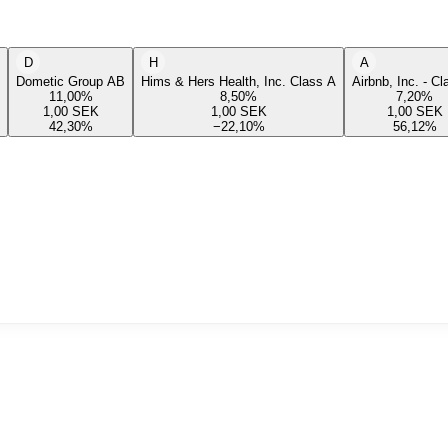
D
H
A
Dometic Group AB
Hims & Hers Health, Inc. Class A
Airbnb, Inc. - C
11,00
%
8,50
%
7,20
%
1,00
SEK
1,00
SEK
1,00
SEK
42,30
%
−22,10
%
56,12
%