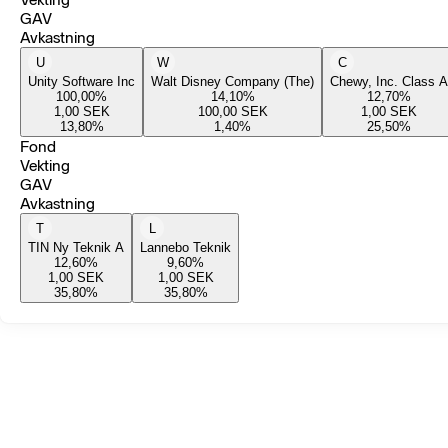
GAV
Avkastning
U
W
C
Unity Software Inc
Walt Disney Company (The)
Chewy, Inc. Class A
100,00
%
14,10
%
12,70
%
1,00
SEK
100,00
SEK
1,00
SEK
13,80
%
1,40
%
25,50
%
Fond
Vekting
GAV
Avkastning
T
L
TIN Ny Teknik A
Lannebo Teknik
12,60
%
9,60
%
1,00
SEK
1,00
SEK
35,80
%
35,80
%