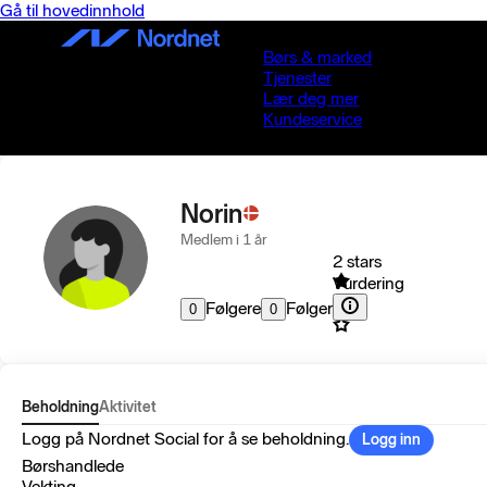
Gå til hovedinnhold
Børs & marked
Tjenester
Lær deg mer
Kundeservice
Norin
Medlem i 1 år
2 stars
Vurdering
Følgere
Følger
0
0
Beholdning
Aktivitet
Logg på Nordnet Social for å se beholdning.
Logg inn
Børshandlede
Vekting