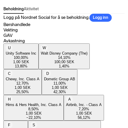
Beholdning
Aktivitet
Logg på Nordnet Social for å se beholdning.
Logg inn
Børshandlede
Vekting
GAV
Avkastning
U
W
Unity Software Inc
Walt Disney Company (The)
100,00
%
14,10
%
1,00
SEK
100,00
SEK
13,80
%
1,40
%
C
D
Chewy, Inc. Class A
Dometic Group AB
12,70
%
11,00
%
1,00
SEK
1,00
SEK
25,50
%
42,30
%
H
A
Hims & Hers Health, Inc. Class A
Airbnb, Inc. - Class A
8,50
%
7,20
%
1,00
SEK
1,00
SEK
−22,10
%
56,12
%
F
S