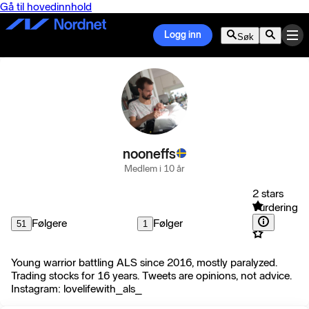
Gå til hovedinnhold
Logg inn
Søk
nooneffs
Medlem i 10 år
2 stars
Vurdering
Følgere
Følger
51
1
Young warrior battling ALS since 2016, mostly paralyzed.
Trading stocks for 16 years. Tweets are opinions, not advice.
Instagram: lovelifewith_als_