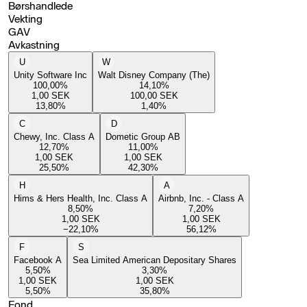
Børshandlede
Vekting
GAV
Avkastning
U
W
Unity Software Inc
Walt Disney Company (The)
100,00
%
14,10
%
1,00
SEK
100,00
SEK
13,80
%
1,40
%
C
D
Chewy, Inc. Class A
Dometic Group AB
12,70
%
11,00
%
1,00
SEK
1,00
SEK
25,50
%
42,30
%
H
A
Hims & Hers Health, Inc. Class A
Airbnb, Inc. - Class A
8,50
%
7,20
%
1,00
SEK
1,00
SEK
−22,10
%
56,12
%
F
S
Facebook A
Sea Limited American Depositary Shares
5,50
%
3,30
%
1,00
SEK
1,00
SEK
5,50
%
35,80
%
Fond