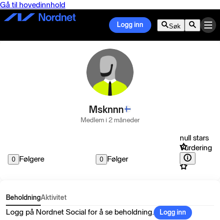
Gå til hovedinnhold
Logg inn
Søk
Msknnn
Medlem i 2 måneder
null stars
Vurdering
Følgere
Følger
0
0
Beholdning
Aktivitet
Logg på Nordnet Social for å se beholdning.
Logg inn