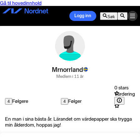
Gå til hovedinnhold
Logg inn
Søk
Mrnorrland
Medlem i 11 år
0 stars
Vurdering
Følgere
Følger
4
4
En man i sina bästa år. Lärandet om värdepapper ska trygga
min ålderdom, hoppas jag!