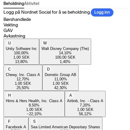
Beholdning
Aktivitet
Logg på Nordnet Social for å se beholdning.
Logg inn
Børshandlede
Vekting
GAV
Avkastning
U
W
Unity Software Inc
Walt Disney Company (The)
100,00
%
14,10
%
1,00
SEK
100,00
SEK
13,80
%
1,40
%
C
D
Chewy, Inc. Class A
Dometic Group AB
12,70
%
11,00
%
1,00
SEK
1,00
SEK
25,50
%
42,30
%
H
A
Hims & Hers Health, Inc. Class A
Airbnb, Inc. - Class A
8,50
%
7,20
%
1,00
SEK
1,00
SEK
−22,10
%
56,12
%
F
S
Facebook A
Sea Limited American Depositary Shares