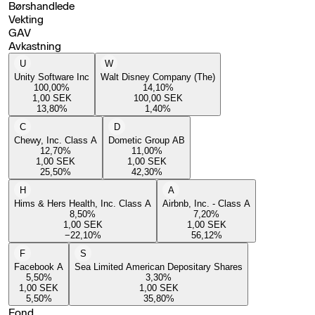
Børshandlede
Vekting
GAV
Avkastning
U
W
Unity Software Inc
Walt Disney Company (The)
100,00
%
14,10
%
1,00
SEK
100,00
SEK
13,80
%
1,40
%
C
D
Chewy, Inc. Class A
Dometic Group AB
12,70
%
11,00
%
1,00
SEK
1,00
SEK
25,50
%
42,30
%
H
A
Hims & Hers Health, Inc. Class A
Airbnb, Inc. - Class A
8,50
%
7,20
%
1,00
SEK
1,00
SEK
−22,10
%
56,12
%
F
S
Facebook A
Sea Limited American Depositary Shares
5,50
%
3,30
%
1,00
SEK
1,00
SEK
5,50
%
35,80
%
Fond