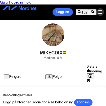
Gå til hovedinnhold
Logg inn
Søk
MIKECDIX
Medlem i 8 år
3 stars
Vurdering
Følgere
Følger
4
18
Beholdning
Aktivitet
Logg på Nordnet Social for å se beholdning.
Logg inn