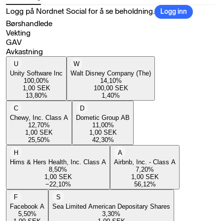
Logg på Nordnet Social for å se beholdning.
Logg inn
Børshandlede
Vekting
GAV
Avkastning
U
W
Unity Software Inc
Walt Disney Company (The)
100,00
%
14,10
%
1,00
SEK
100,00
SEK
13,80
%
1,40
%
C
D
Chewy, Inc. Class A
Dometic Group AB
12,70
%
11,00
%
1,00
SEK
1,00
SEK
25,50
%
42,30
%
H
A
Hims & Hers Health, Inc. Class A
Airbnb, Inc. - Class A
8,50
%
7,20
%
1,00
SEK
1,00
SEK
−22,10
%
56,12
%
F
S
Facebook A
Sea Limited American Depositary Shares
5,50
%
3,30
%