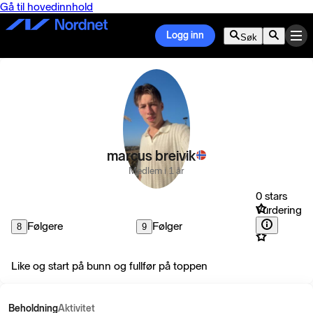
Gå til hovedinnhold
Logg inn
Søk
marcus breivik
Medlem i 1 år
0 stars
Vurdering
Følgere
Følger
8
9
Like og start på bunn og fullfør på toppen
Beholdning
Aktivitet