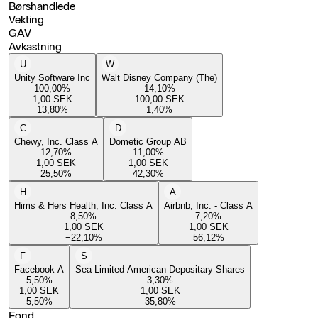
Børshandlede
Vekting
GAV
Avkastning
U
W
Unity Software Inc
Walt Disney Company (The)
100,00
%
14,10
%
1,00
SEK
100,00
SEK
13,80
%
1,40
%
C
D
Chewy, Inc. Class A
Dometic Group AB
12,70
%
11,00
%
1,00
SEK
1,00
SEK
25,50
%
42,30
%
H
A
Hims & Hers Health, Inc. Class A
Airbnb, Inc. - Class A
8,50
%
7,20
%
1,00
SEK
1,00
SEK
−22,10
%
56,12
%
F
S
Facebook A
Sea Limited American Depositary Shares
5,50
%
3,30
%
1,00
SEK
1,00
SEK
5,50
%
35,80
%
Fond