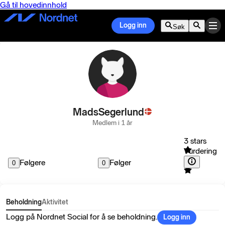
Gå til hovedinnhold
Logg inn
Søk
MadsSegerlund
Medlem i 1 år
3 stars
Vurdering
Følgere
Følger
0
0
Beholdning
Aktivitet
Logg på Nordnet Social for å se beholdning.
Logg inn