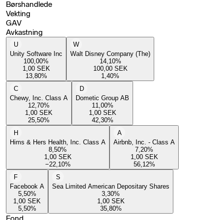
Børshandlede
Vekting
GAV
Avkastning
U
W
Unity Software Inc
Walt Disney Company (The)
100,00
%
14,10
%
1,00
SEK
100,00
SEK
13,80
%
1,40
%
C
D
Chewy, Inc. Class A
Dometic Group AB
12,70
%
11,00
%
1,00
SEK
1,00
SEK
25,50
%
42,30
%
H
A
Hims & Hers Health, Inc. Class A
Airbnb, Inc. - Class A
8,50
%
7,20
%
1,00
SEK
1,00
SEK
−22,10
%
56,12
%
F
S
Facebook A
Sea Limited American Depositary Shares
5,50
%
3,30
%
1,00
SEK
1,00
SEK
5,50
%
35,80
%
Fond