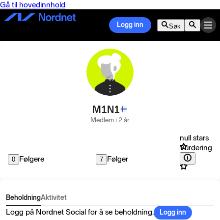
Gå til hovedinnhold
Logg inn
Søk
M1N1
Medlem i 2 år
null stars
Vurdering
Følgere
Følger
0
7
Beholdning
Aktivitet
Logg på Nordnet Social for å se beholdning.
Logg inn