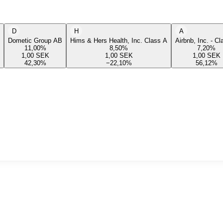
D
H
A
Dometic Group AB
Hims & Hers Health, Inc. Class A
Airbnb, Inc. - C
11,00
%
8,50
%
7,20
%
1,00
SEK
1,00
SEK
1,00
SEK
42,30
%
−22,10
%
56,12
%