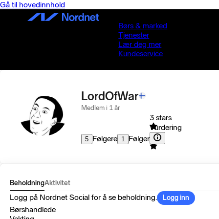
Gå til hovedinnhold
Børs & marked
Tjenester
Lær deg mer
Kundeservice
LordOfWar
Medlem i 1 år
3 stars
Vurdering
Følgere
Følger
5
1
Beholdning
Aktivitet
Logg på Nordnet Social for å se beholdning.
Logg inn
Børshandlede
Vekting