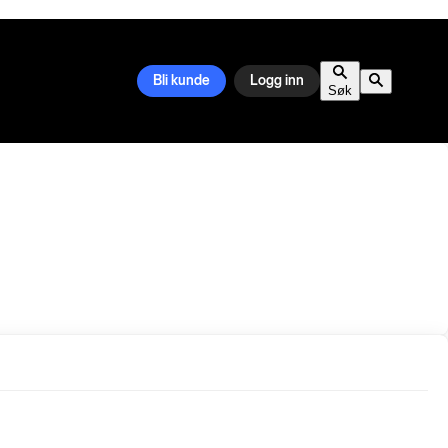
Bli kunde
Logg inn
Søk