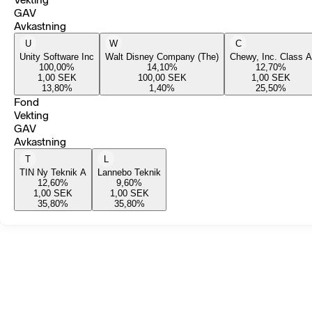
GAV
Avkastning
U
W
C
Unity Software Inc
Walt Disney Company (The)
Chewy, Inc. Class A
100,00
%
14,10
%
12,70
%
1,00
SEK
100,00
SEK
1,00
SEK
13,80
%
1,40
%
25,50
%
Fond
Vekting
GAV
Avkastning
T
L
TIN Ny Teknik A
Lannebo Teknik
12,60
%
9,60
%
1,00
SEK
1,00
SEK
35,80
%
35,80
%