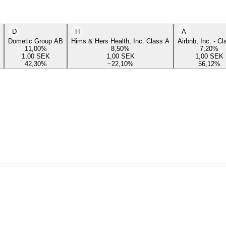
D
H
A
Dometic Group AB
Hims & Hers Health, Inc. Class A
Airbnb, Inc. - C
11,00
%
8,50
%
7,20
%
1,00
SEK
1,00
SEK
1,00
SEK
42,30
%
−22,10
%
56,12
%