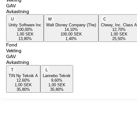
GAV
Avkastning
U
W
C
Unity Software Inc
Walt Disney Company (The)
Chewy, Inc. Class A
100,00
%
14,10
%
12,70
%
1,00
SEK
100,00
SEK
1,00
SEK
13,80
%
1,40
%
25,50
%
Fond
Vekting
GAV
Avkastning
T
L
TIN Ny Teknik A
Lannebo Teknik
12,60
%
9,60
%
1,00
SEK
1,00
SEK
35,80
%
35,80
%