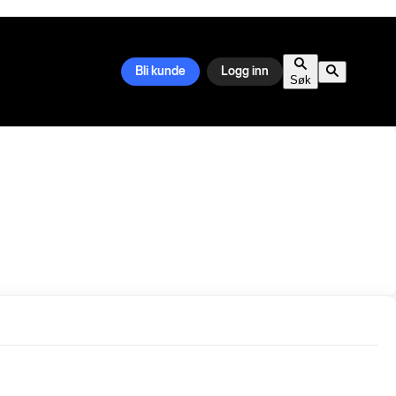
Bli kunde
Logg inn
Søk