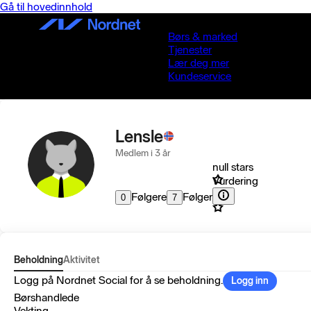
Gå til hovedinnhold
Børs & marked
Tjenester
Lær deg mer
Kundeservice
Lensle
Medlem i 3 år
null stars
Vurdering
Følgere
Følger
0
7
Beholdning
Aktivitet
Logg på Nordnet Social for å se beholdning.
Logg inn
Børshandlede
Vekting