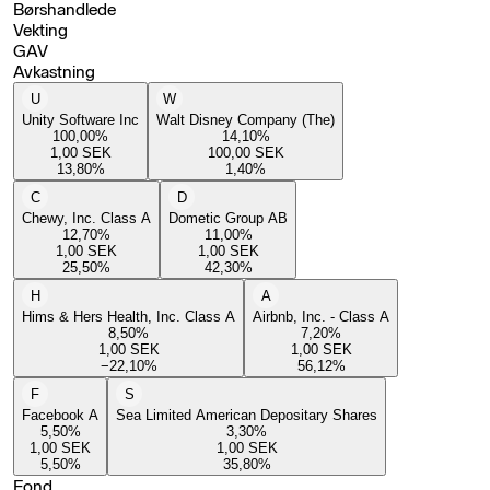
Børshandlede
Vekting
GAV
Avkastning
U
W
Unity Software Inc
Walt Disney Company (The)
100,00
%
14,10
%
1,00
SEK
100,00
SEK
13,80
%
1,40
%
C
D
Chewy, Inc. Class A
Dometic Group AB
12,70
%
11,00
%
1,00
SEK
1,00
SEK
25,50
%
42,30
%
H
A
Hims & Hers Health, Inc. Class A
Airbnb, Inc. - Class A
8,50
%
7,20
%
1,00
SEK
1,00
SEK
−22,10
%
56,12
%
F
S
Facebook A
Sea Limited American Depositary Shares
5,50
%
3,30
%
1,00
SEK
1,00
SEK
5,50
%
35,80
%
Fond