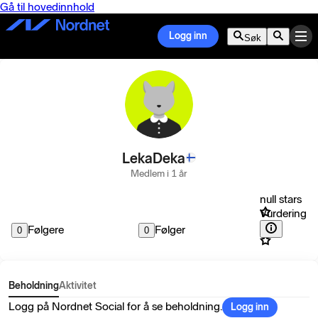
Gå til hovedinnhold
Logg inn
Søk
LekaDeka
Medlem i 1 år
null stars
Vurdering
Følgere
Følger
0
0
Beholdning
Aktivitet
Logg på Nordnet Social for å se beholdning.
Logg inn