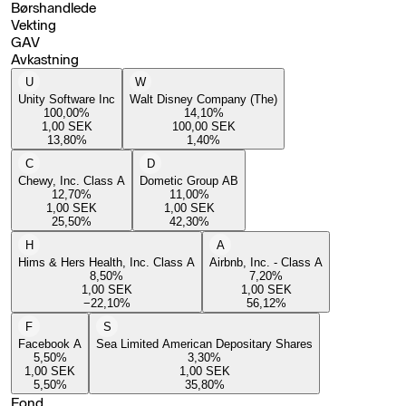
Børshandlede
Vekting
GAV
Avkastning
U
W
Unity Software Inc
Walt Disney Company (The)
100,00
%
14,10
%
1,00
SEK
100,00
SEK
13,80
%
1,40
%
C
D
Chewy, Inc. Class A
Dometic Group AB
12,70
%
11,00
%
1,00
SEK
1,00
SEK
25,50
%
42,30
%
H
A
Hims & Hers Health, Inc. Class A
Airbnb, Inc. - Class A
8,50
%
7,20
%
1,00
SEK
1,00
SEK
−22,10
%
56,12
%
F
S
Facebook A
Sea Limited American Depositary Shares
5,50
%
3,30
%
1,00
SEK
1,00
SEK
5,50
%
35,80
%
Fond