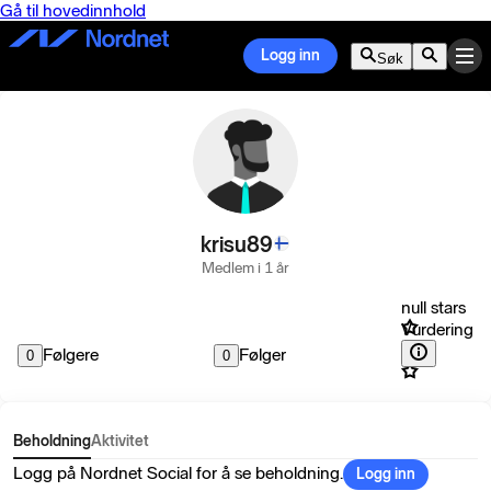
Gå til hovedinnhold
Logg inn
Søk
krisu89
Medlem i 1 år
null stars
Vurdering
Følgere
Følger
0
0
Beholdning
Aktivitet
Logg på Nordnet Social for å se beholdning.
Logg inn