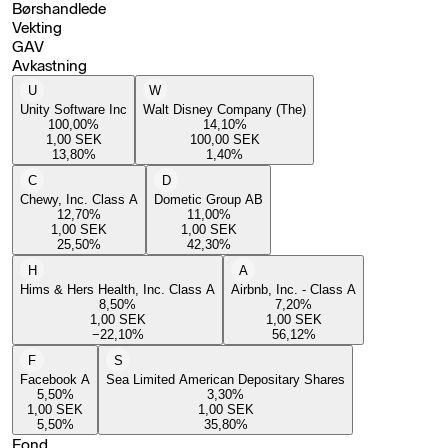
Børshandlede
Vekting
GAV
Avkastning
U
W
Unity Software Inc
Walt Disney Company (The)
100,00
%
14,10
%
1,00
SEK
100,00
SEK
13,80
%
1,40
%
C
D
Chewy, Inc. Class A
Dometic Group AB
12,70
%
11,00
%
1,00
SEK
1,00
SEK
25,50
%
42,30
%
H
A
Hims & Hers Health, Inc. Class A
Airbnb, Inc. - Class A
8,50
%
7,20
%
1,00
SEK
1,00
SEK
−22,10
%
56,12
%
F
S
Facebook A
Sea Limited American Depositary Shares
5,50
%
3,30
%
1,00
SEK
1,00
SEK
5,50
%
35,80
%
Fond