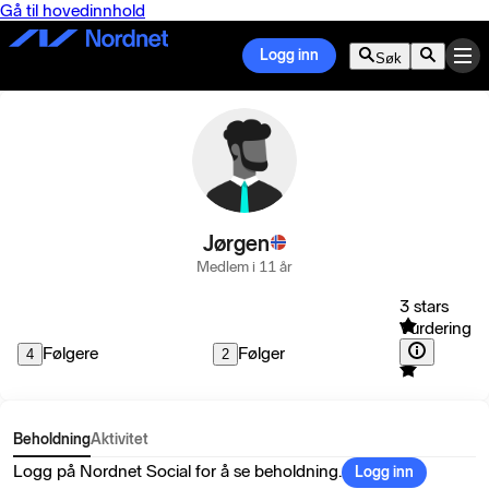
Gå til hovedinnhold
Logg inn
Søk
Jørgen
Medlem i 11 år
3 stars
Vurdering
Følgere
Følger
4
2
Beholdning
Aktivitet
Logg på Nordnet Social for å se beholdning.
Logg inn