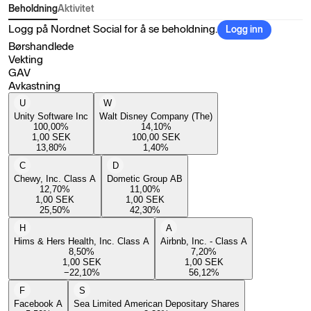
Beholdning
Aktivitet
Logg på Nordnet Social for å se beholdning.
Logg inn
Børshandlede
Vekting
GAV
Avkastning
U
W
Unity Software Inc
Walt Disney Company (The)
100,00
%
14,10
%
1,00
SEK
100,00
SEK
13,80
%
1,40
%
C
D
Chewy, Inc. Class A
Dometic Group AB
12,70
%
11,00
%
1,00
SEK
1,00
SEK
25,50
%
42,30
%
H
A
Hims & Hers Health, Inc. Class A
Airbnb, Inc. - Class A
8,50
%
7,20
%
1,00
SEK
1,00
SEK
−22,10
%
56,12
%
F
S
Facebook A
Sea Limited American Depositary Shares