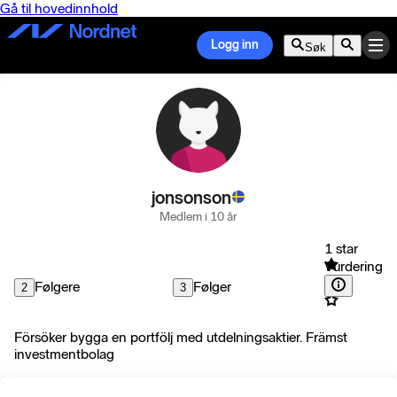
Gå til hovedinnhold
Logg inn
Søk
jonsonson
Medlem i 10 år
1 star
Vurdering
Følgere
Følger
2
3
Försöker bygga en portfölj med utdelningsaktier. Främst
investmentbolag