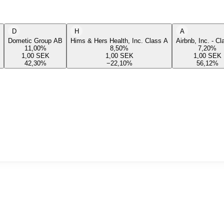
D
H
A
Dometic Group AB
Hims & Hers Health, Inc. Class A
Airbnb, Inc. - C
11,00
%
8,50
%
7,20
%
1,00
SEK
1,00
SEK
1,00
SEK
42,30
%
−22,10
%
56,12
%