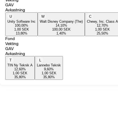
GAV
Avkastning
U
W
C
Unity Software Inc
Walt Disney Company (The)
Chewy, Inc. Class A
100,00
%
14,10
%
12,70
%
1,00
SEK
100,00
SEK
1,00
SEK
13,80
%
1,40
%
25,50
%
Fond
Vekting
GAV
Avkastning
T
L
TIN Ny Teknik A
Lannebo Teknik
12,60
%
9,60
%
1,00
SEK
1,00
SEK
35,80
%
35,80
%