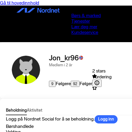
Gå til hovedinnhold
Børs & marked
Tjenester
Lær deg mer
Kundeservice
Jon_kr96
Medlem i 2 år
2 stars
Vurdering
Følgere
Følger
9
92
Beholdning
Aktivitet
Logg på Nordnet Social for å se beholdning.
Logg inn
Børshandlede
Vekting