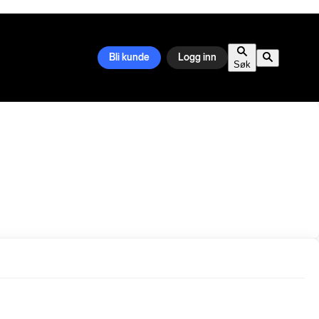
Bli kunde
Logg inn
Søk