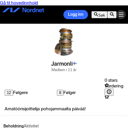
Gå til hovedinnhold
Logg inn
Søk
Jarmonli
Medlem i 11 år
0 stars
Vurdering
Følgere
Følger
12
8
Amatöörisijoittelija pohojammaalta päivää!
Beholdning
Aktivitet