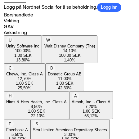
Logg på Nordnet Social for å se beholdning.
Logg inn
Børshandlede
Vekting
GAV
Avkastning
U
W
Unity Software Inc
Walt Disney Company (The)
100,00
%
14,10
%
1,00
SEK
100,00
SEK
13,80
%
1,40
%
C
D
Chewy, Inc. Class A
Dometic Group AB
12,70
%
11,00
%
1,00
SEK
1,00
SEK
25,50
%
42,30
%
H
A
Hims & Hers Health, Inc. Class A
Airbnb, Inc. - Class A
8,50
%
7,20
%
1,00
SEK
1,00
SEK
−22,10
%
56,12
%
F
S
Facebook A
Sea Limited American Depositary Shares
5,50
%
3,30
%