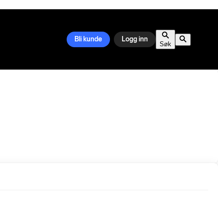
Bli kunde
Logg inn
Søk