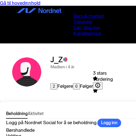
Gå til hovedinnhold
Børs & marked
Tjenester
Lær deg mer
Kundeservice
J_Z
Medlem i 4 år
3 stars
Vurdering
Følgere
Følger
2
0
Beholdning
Aktivitet
Logg på Nordnet Social for å se beholdning.
Logg inn
Børshandlede
Vekting