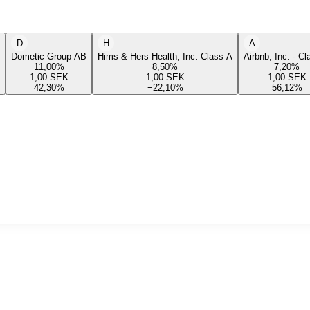
D
H
A
Dometic Group AB
Hims & Hers Health, Inc. Class A
Airbnb, Inc. - C
11,00
%
8,50
%
7,20
%
1,00
SEK
1,00
SEK
1,00
SEK
42,30
%
−22,10
%
56,12
%