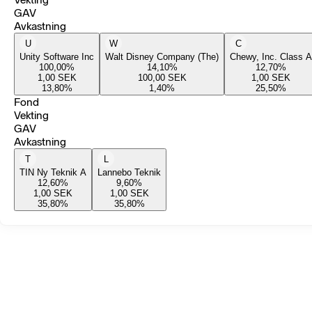
GAV
Avkastning
U
W
C
Unity Software Inc
Walt Disney Company (The)
Chewy, Inc. Class A
100,00
%
14,10
%
12,70
%
1,00
SEK
100,00
SEK
1,00
SEK
13,80
%
1,40
%
25,50
%
Fond
Vekting
GAV
Avkastning
T
L
TIN Ny Teknik A
Lannebo Teknik
12,60
%
9,60
%
1,00
SEK
1,00
SEK
35,80
%
35,80
%