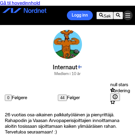
Gå til hovedinnhold
Logg inn
Søk
Internaut
Medlem i 10 år
null stars
Vurdering
Følgere
Følger
0
44
26 vuotias osa-aikainen palkkatyöläinen ja pienyrittäjä.
Rahapodin ja Vaasan Arvopaperisijoittajien innoittamana
aloitin tosissaan sijoittamaan kaiken ylimääräisen rahan.
Tervetuloa seuraamaan! :)