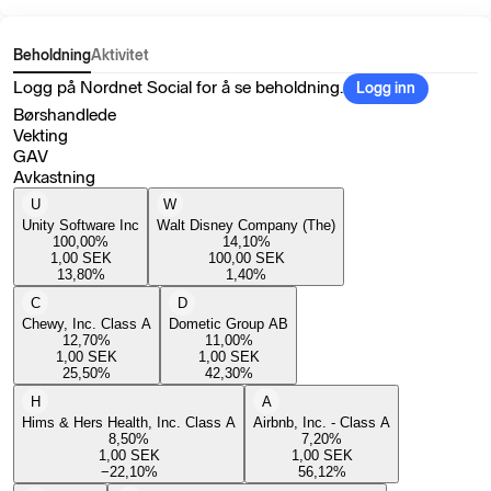
Beholdning
Aktivitet
Logg på Nordnet Social for å se beholdning.
Logg inn
Børshandlede
Vekting
GAV
Avkastning
U
W
Unity Software Inc
Walt Disney Company (The)
100,00
%
14,10
%
1,00
SEK
100,00
SEK
13,80
%
1,40
%
C
D
Chewy, Inc. Class A
Dometic Group AB
12,70
%
11,00
%
1,00
SEK
1,00
SEK
25,50
%
42,30
%
H
A
Hims & Hers Health, Inc. Class A
Airbnb, Inc. - Class A
8,50
%
7,20
%
1,00
SEK
1,00
SEK
−22,10
%
56,12
%