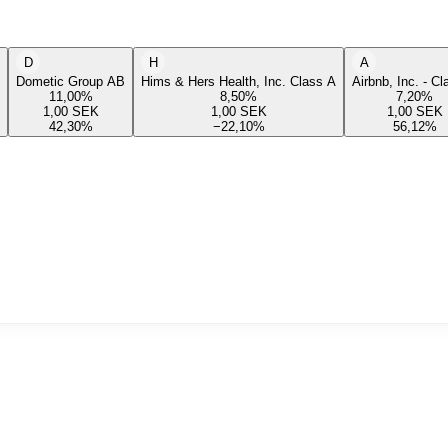
D
H
A
Dometic Group AB
Hims & Hers Health, Inc. Class A
Airbnb, Inc. - C
11,00
%
8,50
%
7,20
%
1,00
SEK
1,00
SEK
1,00
SEK
42,30
%
−22,10
%
56,12
%