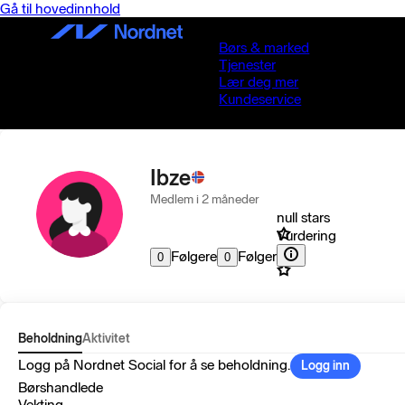
Gå til hovedinnhold
Børs & marked
Tjenester
Lær deg mer
Kundeservice
Ibze
Medlem i 2 måneder
null stars
Vurdering
Følgere
Følger
0
0
Beholdning
Aktivitet
Logg på Nordnet Social for å se beholdning.
Logg inn
Børshandlede
Vekting