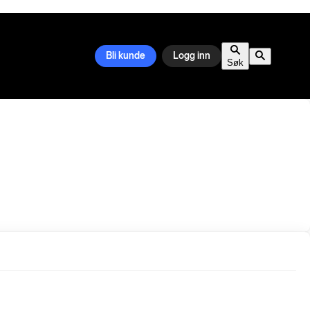
Bli kunde
Logg inn
Søk