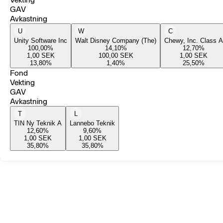
GAV
Avkastning
U
W
C
Unity Software Inc
Walt Disney Company (The)
Chewy, Inc. Class A
100,00
%
14,10
%
12,70
%
1,00
SEK
100,00
SEK
1,00
SEK
13,80
%
1,40
%
25,50
%
Fond
Vekting
GAV
Avkastning
T
L
TIN Ny Teknik A
Lannebo Teknik
12,60
%
9,60
%
1,00
SEK
1,00
SEK
35,80
%
35,80
%