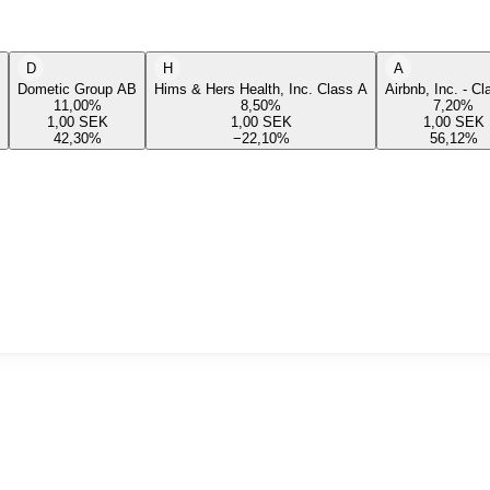
D
H
A
Dometic Group AB
Hims & Hers Health, Inc. Class A
Airbnb, Inc. - C
11,00
%
8,50
%
7,20
%
1,00
SEK
1,00
SEK
1,00
SEK
42,30
%
−22,10
%
56,12
%