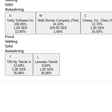
GAV
Avkastning
U
W
C
Unity Software Inc
Walt Disney Company (The)
Chewy, Inc. Class A
100,00
%
14,10
%
12,70
%
1,00
SEK
100,00
SEK
1,00
SEK
13,80
%
1,40
%
25,50
%
Fond
Vekting
GAV
Avkastning
T
L
TIN Ny Teknik A
Lannebo Teknik
12,60
%
9,60
%
1,00
SEK
1,00
SEK
35,80
%
35,80
%