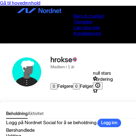
Gå til hovedinnhold
Børs & marked
Tjenester
Lær deg mer
Kundeservice
hrokse
Medlem i 1 år
null stars
Vurdering
Følgere
Følger
0
0
Beholdning
Aktivitet
Logg på Nordnet Social for å se beholdning.
Logg inn
Børshandlede
Vekting