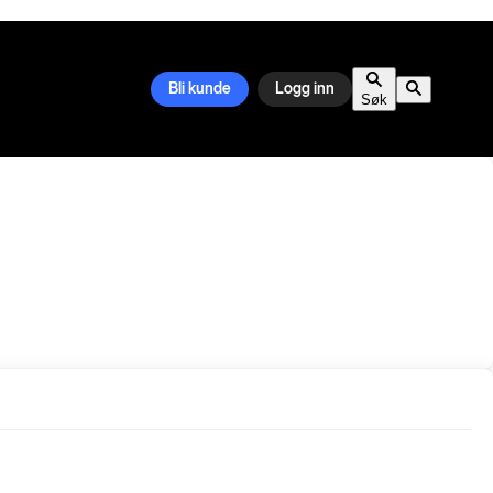
Bli kunde
Logg inn
Søk