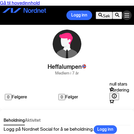
Gå til hovedinnhold
Logg inn
Søk
Heffalumpen
Medlem i 7 år
null stars
Vurdering
Følgere
Følger
0
0
Beholdning
Aktivitet
Logg på Nordnet Social for å se beholdning.
Logg inn