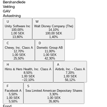
Børshandlede
Vekting
GAV
Avkastning
U
W
Unity Software Inc
Walt Disney Company (The)
100,00
%
14,10
%
1,00
SEK
100,00
SEK
13,80
%
1,40
%
C
D
Chewy, Inc. Class A
Dometic Group AB
12,70
%
11,00
%
1,00
SEK
1,00
SEK
25,50
%
42,30
%
H
A
Hims & Hers Health, Inc. Class A
Airbnb, Inc. - Class A
8,50
%
7,20
%
1,00
SEK
1,00
SEK
−22,10
%
56,12
%
F
S
Facebook A
Sea Limited American Depositary Shares
5,50
%
3,30
%
1,00
SEK
1,00
SEK
5,50
%
35,80
%
Fond