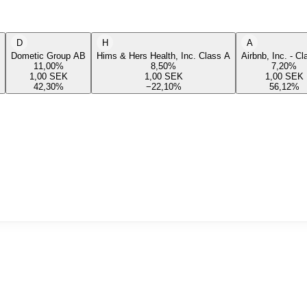
D
H
A
Dometic Group AB
Hims & Hers Health, Inc. Class A
Airbnb, Inc. - C
11,00
%
8,50
%
7,20
%
1,00
SEK
1,00
SEK
1,00
SEK
42,30
%
−22,10
%
56,12
%