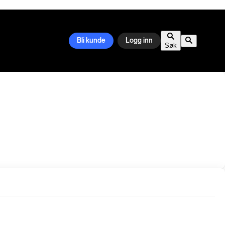
Bli kunde
Logg inn
Søk