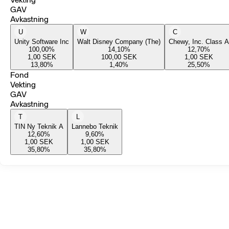
GAV
Avkastning
U
W
C
Unity Software Inc
Walt Disney Company (The)
Chewy, Inc. Class A
100,00
%
14,10
%
12,70
%
1,00
SEK
100,00
SEK
1,00
SEK
13,80
%
1,40
%
25,50
%
Fond
Vekting
GAV
Avkastning
T
L
TIN Ny Teknik A
Lannebo Teknik
12,60
%
9,60
%
1,00
SEK
1,00
SEK
35,80
%
35,80
%