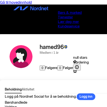
Gå til hovedinnhold
Børs & marked
Tjenester
Lær deg mer
Kundeservice
hamed96
Medlem i 1 år
null stars
Vurdering
Følgere
Følger
0
0
Beholdning
Aktivitet
Logg på Nordnet Social for å se beholdning.
Logg inn
Børshandlede
Vekting