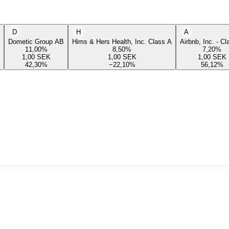
D
H
A
Dometic Group AB
Hims & Hers Health, Inc. Class A
Airbnb, Inc. - C
11,00
%
8,50
%
7,20
%
1,00
SEK
1,00
SEK
1,00
SEK
42,30
%
−22,10
%
56,12
%