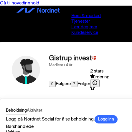
Gå til hovedinnhold
Børs & marked
Tjenester
Lær deg mer
Kundeservice
Gistrup invest
Medlem i 4 år
2 stars
Vurdering
Følgere
Følger
0
7
Beholdning
Aktivitet
Logg på Nordnet Social for å se beholdning.
Logg inn
Børshandlede
Vekting