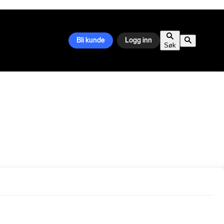
Bli kunde
Logg inn
Søk