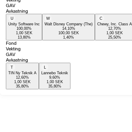
GAV
Avkastning
U
W
C
Unity Software Inc
Walt Disney Company (The)
Chewy, Inc. Class A
100,00
%
14,10
%
12,70
%
1,00
SEK
100,00
SEK
1,00
SEK
13,80
%
1,40
%
25,50
%
Fond
Vekting
GAV
Avkastning
T
L
TIN Ny Teknik A
Lannebo Teknik
12,60
%
9,60
%
1,00
SEK
1,00
SEK
35,80
%
35,80
%