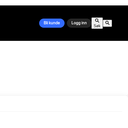
Bli kunde
Logg inn
Søk