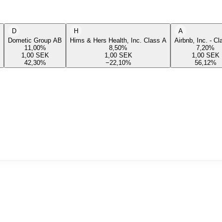
D
H
A
Dometic Group AB
Hims & Hers Health, Inc. Class A
Airbnb, Inc. - C
11,00
%
8,50
%
7,20
%
1,00
SEK
1,00
SEK
1,00
SEK
42,30
%
−22,10
%
56,12
%