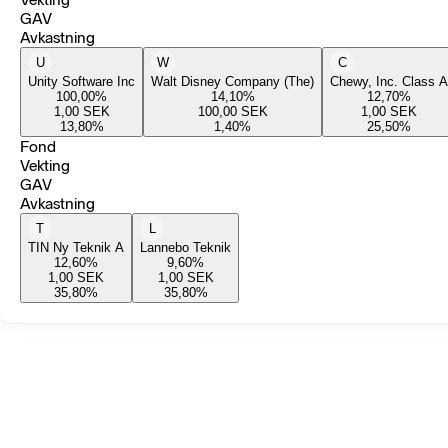
GAV
Avkastning
U
W
C
Unity Software Inc
Walt Disney Company (The)
Chewy, Inc. Class A
100,00
%
14,10
%
12,70
%
1,00
SEK
100,00
SEK
1,00
SEK
13,80
%
1,40
%
25,50
%
Fond
Vekting
GAV
Avkastning
T
L
TIN Ny Teknik A
Lannebo Teknik
12,60
%
9,60
%
1,00
SEK
1,00
SEK
35,80
%
35,80
%