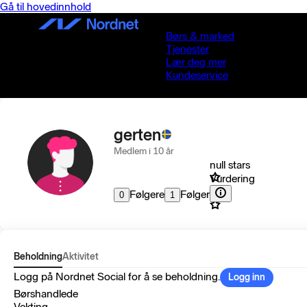
Gå til hovedinnhold
Børs & marked
Tjenester
Lær deg mer
Kundeservice
gerten
Medlem i 10 år
null stars
Vurdering
Følgere
Følger
0
1
Beholdning
Aktivitet
Logg på Nordnet Social for å se beholdning.
Logg inn
Børshandlede
Vekting