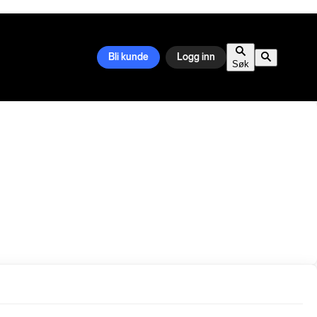
Bli kunde
Logg inn
Søk