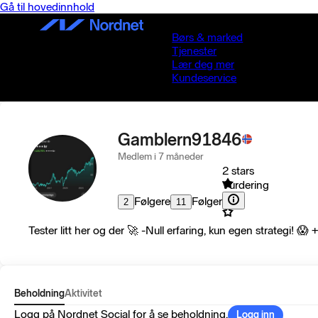
Gå til hovedinnhold
Børs & marked
Tjenester
Lær deg mer
Kundeservice
Gamblern91846
Medlem i 7 måneder
2 stars
Vurdering
Følgere
Følger
2
11
Tester litt her og der 🚀 -Null erfaring, kun egen strategi! 
Beholdning
Aktivitet
Logg på Nordnet Social for å se beholdning.
Logg inn