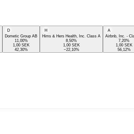
D
H
A
Dometic Group AB
Hims & Hers Health, Inc. Class A
Airbnb, Inc. - C
11,00
%
8,50
%
7,20
%
1,00
SEK
1,00
SEK
1,00
SEK
42,30
%
−22,10
%
56,12
%