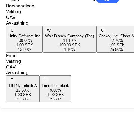
Børshandlede
Vekting
GAV
Avkastning
U
W
C
Unity Software Inc
Walt Disney Company (The)
Chewy, Inc. Class A
100,00
%
14,10
%
12,70
%
1,00
SEK
100,00
SEK
1,00
SEK
13,80
%
1,40
%
25,50
%
Fond
Vekting
GAV
Avkastning
T
L
TIN Ny Teknik A
Lannebo Teknik
12,60
%
9,60
%
1,00
SEK
1,00
SEK
35,80
%
35,80
%