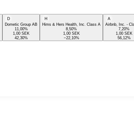
D
H
A
Dometic Group AB
Hims & Hers Health, Inc. Class A
Airbnb, Inc. - C
11,00
%
8,50
%
7,20
%
1,00
SEK
1,00
SEK
1,00
SEK
42,30
%
−22,10
%
56,12
%