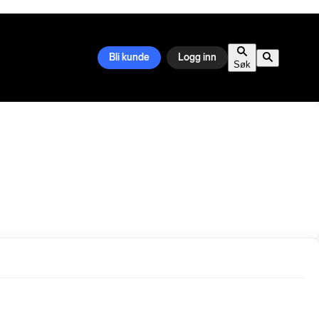
Bli kunde
Logg inn
Søk