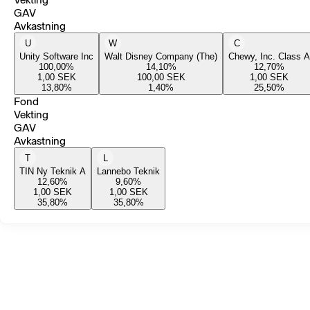
GAV
Avkastning
U
W
C
Unity Software Inc
Walt Disney Company (The)
Chewy, Inc. Class A
100,00
%
14,10
%
12,70
%
1,00
SEK
100,00
SEK
1,00
SEK
13,80
%
1,40
%
25,50
%
Fond
Vekting
GAV
Avkastning
T
L
TIN Ny Teknik A
Lannebo Teknik
12,60
%
9,60
%
1,00
SEK
1,00
SEK
35,80
%
35,80
%