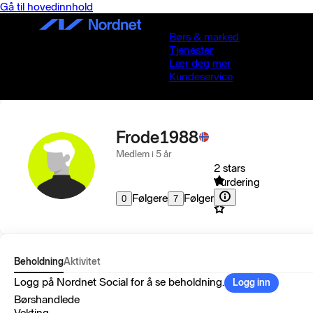
Gå til hovedinnhold
Børs & marked
Tjenester
Lær deg mer
Kundeservice
Frode1988
Medlem i 5 år
2 stars
Vurdering
Følgere
Følger
0
7
Beholdning
Aktivitet
Logg på Nordnet Social for å se beholdning.
Logg inn
Børshandlede
Vekting