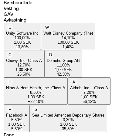
Børshandlede
Vekting
GAV
Avkastning
U
W
Unity Software Inc
Walt Disney Company (The)
100,00
%
14,10
%
1,00
SEK
100,00
SEK
13,80
%
1,40
%
C
D
Chewy, Inc. Class A
Dometic Group AB
12,70
%
11,00
%
1,00
SEK
1,00
SEK
25,50
%
42,30
%
H
A
Hims & Hers Health, Inc. Class A
Airbnb, Inc. - Class A
8,50
%
7,20
%
1,00
SEK
1,00
SEK
−22,10
%
56,12
%
F
S
Facebook A
Sea Limited American Depositary Shares
5,50
%
3,30
%
1,00
SEK
1,00
SEK
5,50
%
35,80
%
Fond