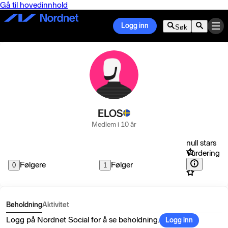
Gå til hovedinnhold
Logg inn
Søk
ELOS
Medlem i 10 år
null stars
Vurdering
Følgere
Følger
0
1
Beholdning
Aktivitet
Logg på Nordnet Social for å se beholdning.
Logg inn