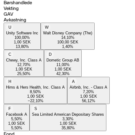
Børshandlede
Vekting
GAV
Avkastning
U
W
Unity Software Inc
Walt Disney Company (The)
100,00
%
14,10
%
1,00
SEK
100,00
SEK
13,80
%
1,40
%
C
D
Chewy, Inc. Class A
Dometic Group AB
12,70
%
11,00
%
1,00
SEK
1,00
SEK
25,50
%
42,30
%
H
A
Hims & Hers Health, Inc. Class A
Airbnb, Inc. - Class A
8,50
%
7,20
%
1,00
SEK
1,00
SEK
−22,10
%
56,12
%
F
S
Facebook A
Sea Limited American Depositary Shares
5,50
%
3,30
%
1,00
SEK
1,00
SEK
5,50
%
35,80
%
Fond