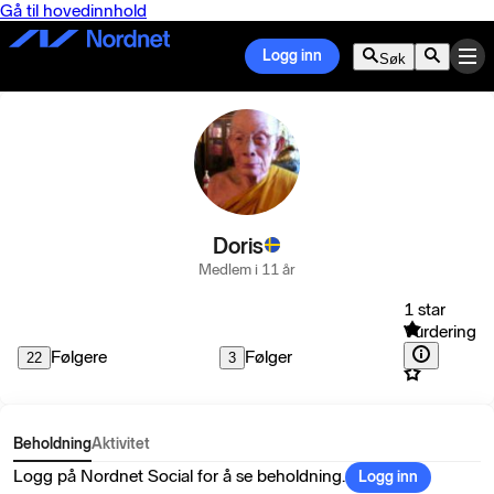
Gå til hovedinnhold
Logg inn
Søk
Doris
Medlem i 11 år
1 star
Vurdering
Følgere
Følger
22
3
Beholdning
Aktivitet
Logg på Nordnet Social for å se beholdning.
Logg inn