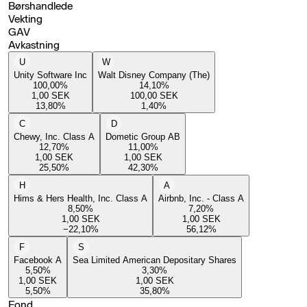
Børshandlede
Vekting
GAV
Avkastning
U
W
Unity Software Inc
Walt Disney Company (The)
100,00
%
14,10
%
1,00
SEK
100,00
SEK
13,80
%
1,40
%
C
D
Chewy, Inc. Class A
Dometic Group AB
12,70
%
11,00
%
1,00
SEK
1,00
SEK
25,50
%
42,30
%
H
A
Hims & Hers Health, Inc. Class A
Airbnb, Inc. - Class A
8,50
%
7,20
%
1,00
SEK
1,00
SEK
−22,10
%
56,12
%
F
S
Facebook A
Sea Limited American Depositary Shares
5,50
%
3,30
%
1,00
SEK
1,00
SEK
5,50
%
35,80
%
Fond