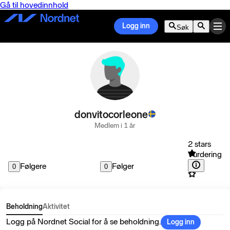
Gå til hovedinnhold
Logg inn
Søk
donvitocorleone
Medlem i 1 år
2 stars
Vurdering
Følgere
Følger
0
0
Beholdning
Aktivitet
Logg på Nordnet Social for å se beholdning.
Logg inn