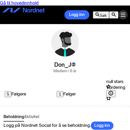
Gå til hovedinnhold
Logg inn
Søk
Don_J
Medlem i 8 år
null stars
Vurdering
Følgere
Følger
5
1
Beholdning
Aktivitet
Logg på Nordnet Social for å se beholdning.
Logg inn