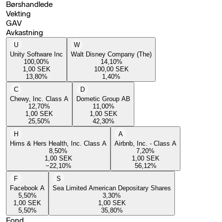
Børshandlede
Vekting
GAV
Avkastning
U
W
Unity Software Inc
Walt Disney Company (The)
100,00
%
14,10
%
1,00
SEK
100,00
SEK
13,80
%
1,40
%
C
D
Chewy, Inc. Class A
Dometic Group AB
12,70
%
11,00
%
1,00
SEK
1,00
SEK
25,50
%
42,30
%
H
A
Hims & Hers Health, Inc. Class A
Airbnb, Inc. - Class A
8,50
%
7,20
%
1,00
SEK
1,00
SEK
−22,10
%
56,12
%
F
S
Facebook A
Sea Limited American Depositary Shares
5,50
%
3,30
%
1,00
SEK
1,00
SEK
5,50
%
35,80
%
Fond