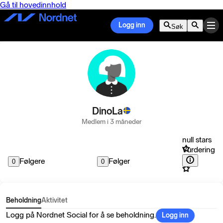
Gå til hovedinnhold
Logg inn
Søk
DinoLa
Medlem i 3 måneder
null stars
Vurdering
Følgere
Følger
0
0
Beholdning
Aktivitet
Logg på Nordnet Social for å se beholdning.
Logg inn