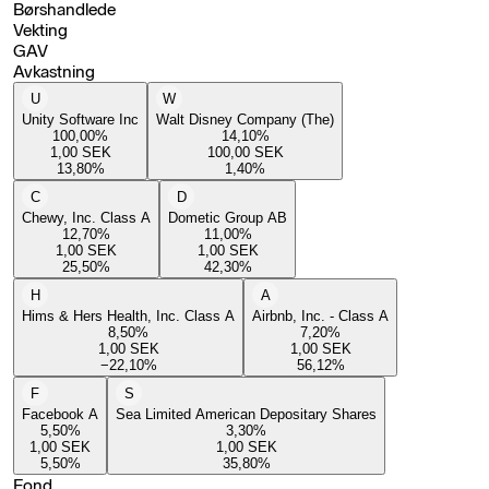
Børshandlede
Vekting
GAV
Avkastning
U
W
Unity Software Inc
Walt Disney Company (The)
100,00
%
14,10
%
1,00
SEK
100,00
SEK
13,80
%
1,40
%
C
D
Chewy, Inc. Class A
Dometic Group AB
12,70
%
11,00
%
1,00
SEK
1,00
SEK
25,50
%
42,30
%
H
A
Hims & Hers Health, Inc. Class A
Airbnb, Inc. - Class A
8,50
%
7,20
%
1,00
SEK
1,00
SEK
−22,10
%
56,12
%
F
S
Facebook A
Sea Limited American Depositary Shares
5,50
%
3,30
%
1,00
SEK
1,00
SEK
5,50
%
35,80
%
Fond